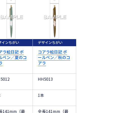
ザインちがい
デザインちがい
アラ絵日記 ボ
コアラ絵日記 ボ
ルペン／夏のコ
ールペン／秋のコ
ラ
アラ
5012
HH5013
本
1本
長141mm（最
全長141mm（最