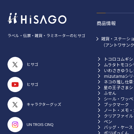
商品情報
ラベル・伝票・雑貨・ラミネーターのヒサゴ
雑貨・ステーシ
（アントワサン
トコロコムギシ
ヒサゴ
ムラタトモコシ
いわさきゆうし
mizutamaシ
ネコの推し仕草
ヒサゴ
星の王子さまシ
ふせん
シール・ワッペ
ブックマーク
キャラクターグッズ
ノート・メモ・
クリアファイル
ペン
UN TROIS CINQ
バッグ・ケース
ポリぱっくん