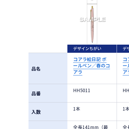
デザインちがい
デ
コアラ絵日記 ボ
コ
ールペン／春のコ
ー
品名
アラ
ア
HH5011
HH
品番
1本
1
入数
全長141mm（最
全