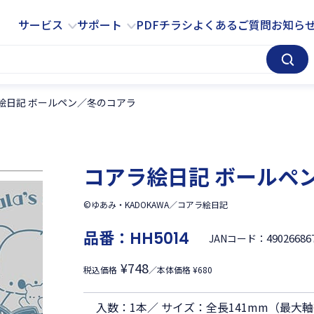
サービス
サポート
サービス
サポート
PDFチラシ
よくあるご質問
お知ら
絵日記 ボールペン／冬のコアラ
コアラ絵日記 ボールペ
©ゆあみ・KADOKAWA／コアラ絵日記
品番：
HH5014
49026686
JANコード：
¥748
税込価格
／本体価格 ¥680
入数：1本／ サイズ：全長141mm（最大軸