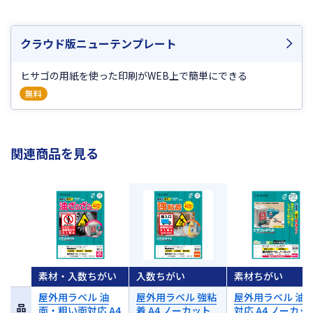
入数
100シート
クラウド版ニューテンプレート
素材
ホワイトPETフィルム
サイズ
A4 210×297mm
ヒサゴの用紙を使った印刷がWEB上で簡単にできる
無料
ラベルサイ
210×297mm
ズ
面付
1
関連商品を見る
厚さ
0.23mm
素材・入数ちがい
入数ちがい
素材ちがい
屋外用ラベル 油
屋外用ラベル 強粘
屋外用ラベル 油
品
面・粗い面対応 A4
着 A4 ノーカット
対応 A4 ノーカッ