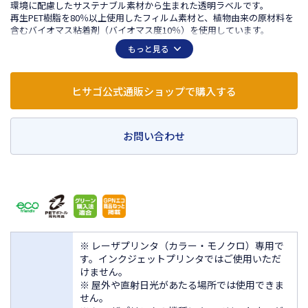
環境に配慮したサステナブル素材から生まれた透明ラベルです。
再生PET樹脂を80％以上使用したフィルム素材と、植物由来の原材料を
含むバイオマス粘着剤（バイオマス度10％）を使用しています。
光沢のある透明なラベルなので、下地の色やデザインを生かして貼るこ
もっと見る
とができます。
商品パッケージやラッピングシール、店名やロゴを印刷したショップシ
ールの作成におすすめです。
ヒサゴ公式通販ショップで購入する
ノーカットタイプなので、自由に色々なサイズや形にカットして使えま
す。
お問い合わせ
※ レーザプリンタ（カラー・モノクロ）専用で
す。インクジェットプリンタではご使用いただ
けません。
※ 屋外や直射日光があたる場所では使用できま
せん。