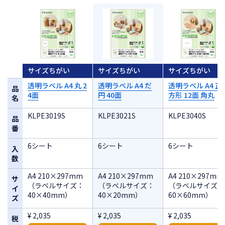
ラベルのみ
0.05mm
の厚さ
サイズちがい
サイズちがい
サイズちがい
透明ラベル A4 丸 2
透明ラベル A4 だ
透明ラベル A4 正
品
4面
円 40面
方形 12面 角丸
名
KLPE3019S
KLPE3021S
KLPE3040S
品
番
6シート
6シート
6シート
入
数
A4 210×297mm
A4 210×297mm
A4 210×297mm
サ
（ラベルサイズ：
（ラベルサイズ：
（ラベルサイズ：
イ
40×40mm）
40×20mm）
60×60mm）
ズ
¥ 2,035
¥ 2,035
¥ 2,035
税