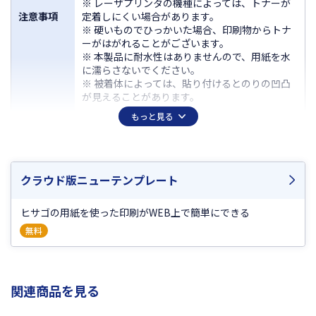
※ レーザプリンタの機種によっては、トナーが
注意事項
定着しにくい場合があります。
※ 硬いものでひっかいた場合、印刷物からトナ
ーがはがれることがございます。
※ 本製品に耐水性はありませんので、用紙を水
に濡らさないでください。
※ 被着体によっては、貼り付けるとのりの凹凸
が見えることがあります。
もっと見る
対応ソフト表はこちら
対応ソフト
入数
6シート
クラウド版ニューテンプレート
素材
PET（再生PET樹脂使用率80％以上）
サイズ
A4 210×297mm
ヒサゴの用紙を使った印刷がWEB上で簡単にできる
無料
ラベルサイ
210×297mm
ズ
面付
1
関連商品を見る
厚さ
0.22mm