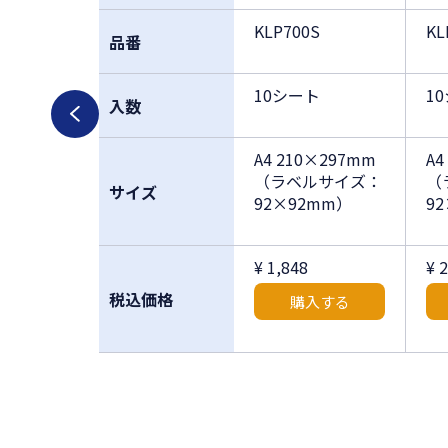
KLP700S
KL
品番
10シート
1
入数
A4 210×297mm
A4
（ラベルサイズ：
（
サイズ
92×92mm）
9
¥ 1,848
¥ 
税込価格
購入する