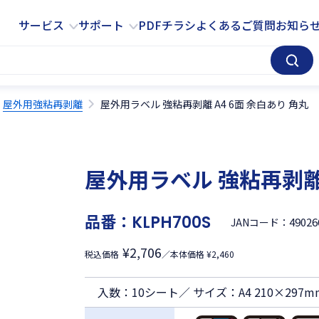
サービス
サポート
サービス
サポート
PDFチラシ
よくあるご質問
お知ら
屋外用強粘再剥離
屋外用ラベル 強粘再剥離 A4 6面 余白あり 角丸
屋外用ラベル 強粘再剥離 
品番：
KLPH700S
49026
JANコード：
¥2,706
税込価格
／本体価格 ¥2,460
入数：10シート／ サイズ：A4 210×297