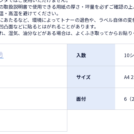
リンタではご使用いただけません。
機の取扱説明書で使用できる用紙の厚さ・坪量を必ずご確認の上
低温・高温を避けてください。
光にあたるなど、環境によってトナーの退色や、ラベル自体の変
・凹凸面などに貼るとはがれることがあります。
濡れ、湿気、油分などがある場合は、よくふき取ってからお貼り
入数
10
サイズ
A4 
面付
6（