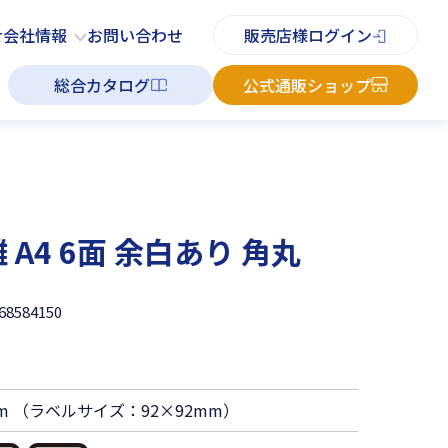
PDFチラシ
よくあるご質問
お知らせ
お問い合わせ
せ
会社情報
お問い合わせ
販売店様ログイン
総合カタログ
公式通販ショップ
A4 6面 余白あり 角丸
68584150
mm （ラベルサイズ：92×92mm）