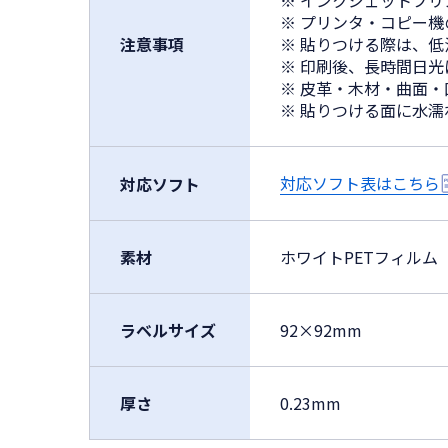
※ インクジェットプ
※ プリンタ・コピー
注意事項
※ 貼りつける際は、
※ 印刷後、長時間日
※ 皮革・木材・曲面
※ 貼りつける面に水
対応ソフト表はこちら
対応ソフト
素材
ホワイトPETフィルム
ラベルサイズ
92×92mm
厚さ
0.23mm