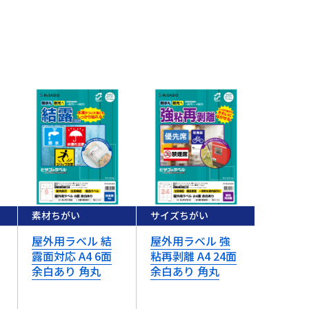
素材ちがい
サイズちがい
サイズち
屋外用ラベル 結
屋外用ラベル 強
屋外用ラ
露面対応 A4 6面
粘再剥離 A4 24面
粘再剥離 
余白あり 角丸
余白あり 角丸
角丸