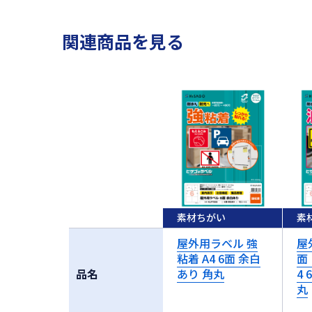
関連商品を見る
素材ちがい
素
屋外用ラベル 強
屋
粘着 A4 6面 余白
面
品名
あり 角丸
4
丸