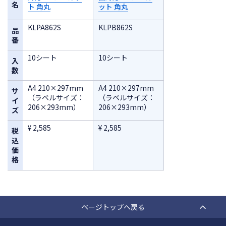
名
ト 角丸
ット 角丸
KLPA862S
KLPB862S
品
番
10シート
10シート
入
数
A4 210×297mm
A4 210×297mm
サ
（ラベルサイズ：
（ラベルサイズ：
イ
206×293mm）
206×293mm）
ズ
¥ 2,585
¥ 2,585
税
込
価
格
ページトップへ戻る