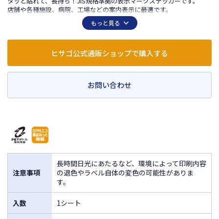
タッと貼れて、長持ち！JIS規格準拠の表示マークステッカーです。
店舗や各種施設、病院、工場などの案内表示に最適です。
英語、中国語、韓国語に対応。
もっと見る
水・光・温度変化に強く、破れにくく、屋外での使用にも適していま
す。
-20℃から＋80℃の環境下で使用可能です。
ヒサゴ公式通販ショップで購入する
お問い合わせ
長時間日光にあたるなど、環境によって印刷内容
注意事項
の退色やラベル自体の変色の可能性がありま
す。
入数
1シート