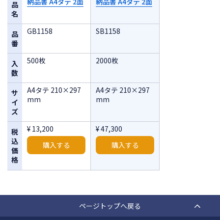
納品書 A4タテ 2面
納品書 A4タテ 2面
品
名
GB1158
SB1158
品
番
500枚
2000枚
入
数
A4タテ 210×297
A4タテ 210×297
サ
mm
mm
イ
ズ
¥ 13,200
¥ 47,300
税
込
購入する
購入する
価
格
ページトップへ戻る