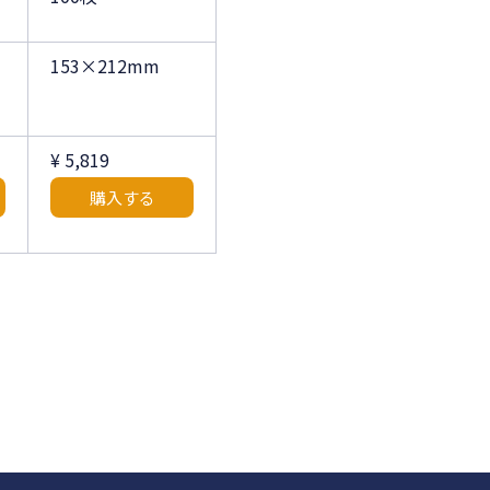
153×212mm
¥ 5,819
購入する