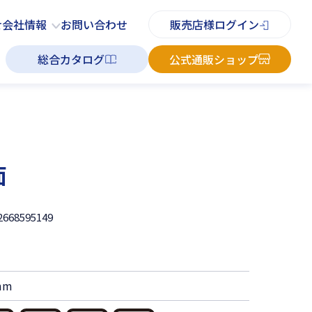
PDFチラシ
よくあるご質問
お知らせ
お問い合わせ
せ
会社情報
お問い合わせ
販売店様ログイン
総合カタログ
公式通販ショップ
面
2668595149
mm