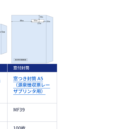
窓付封筒
泉
窓つき封筒 A5
（源泉徴収票レー
ザプリンタ用）
MF39
100枚