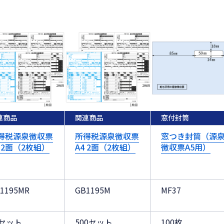
連商品
関連商品
窓付封筒
得税源泉徴収票
所得税源泉徴収票
窓つき封筒（源
4 2面（2枚組）
A4 2面（2枚組）
徴収票A5用）
1195MR
GB1195M
MF37
0セット
500セット
100枚