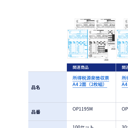
関連商品
関
所得税源泉徴収票
所
A4 2面（2枚組）
A
品名
OP1195M
OP
品番
100セット
3