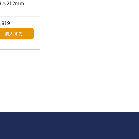
53×212mm
5,819
購入する