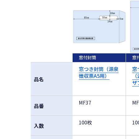
窓付封筒
窓
窓つき封筒（源泉
窓
徴収票A5用）
（
品名
ザ
MF37
MF
品番
100枚
10
入数