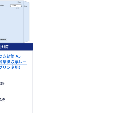
付封筒
つき封筒 A5
源泉徴収票レー
プリンタ用）
39
0枚