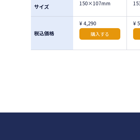
150×107mm
1
サイズ
¥ 4,290
¥ 
税込価格
購入する