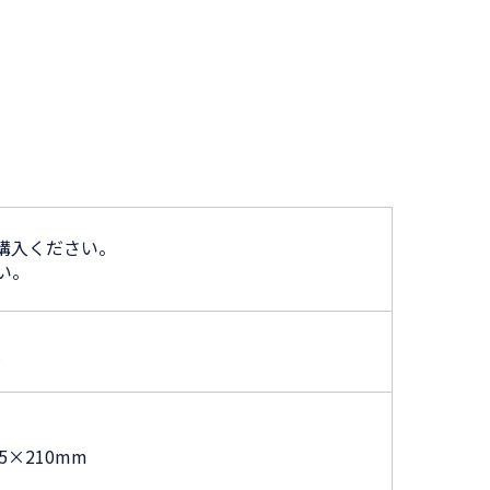
購入ください。
い。
枚
.5×210mm