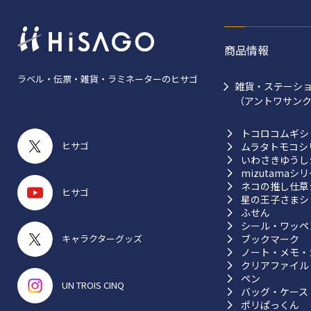
商品情報
ラベル・伝票・雑貨・ラミネーターのヒサゴ
雑貨・ステーシ
（アントワサン
トコロコムギシ
ヒサゴ
ムラタトモコシ
いわさきゆうし
mizutamaシ
ネコの推し仕草
ヒサゴ
星の王子さまシ
ふせん
シール・ワッペ
ブックマーク
キャラクターグッズ
ノート・メモ・
クリアファイル
ペン
UN TROIS CINQ
バッグ・ケース
ポリぱっくん