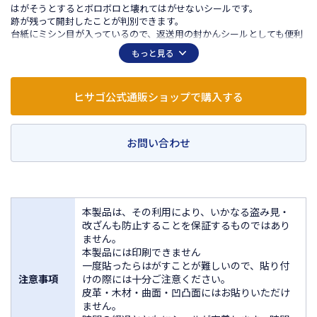
はがそうとするとボロボロと壊れてはがせないシールです。
跡が残って開封したことが判別できます。
台紙にミシン目が入っているので、返送用の封かんシールとしても便利
です。
もっと見る
長形3号・長形6号（A4三ツ折用）の封筒に適したサイズです。
封筒などの紙、ガラス、プラスチックなどにご利用ください。
ヒサゴ公式通販ショップで購入する
お問い合わせ
本製品は、その利用により、いかなる盗み見・
改ざんも防止することを保証するものではあり
ません。
本製品には印刷できません
一度貼ったらはがすことが難しいので、貼り付
注意事項
けの際には十分ご注意ください。
皮革・木材・曲面・凹凸面にはお貼りいただけ
ません。