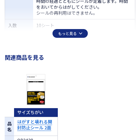
時間の経過とともにシールが定着します。時間
をおいてからはがしてください。
シールの再利用はできません。
入数
10シート
もっと見る
サイズ
A6（105×148mm）
ラベルサイ
100×20mm
関連商品を見る
ズ
面付
5
厚さ
0.27mm
ラベルのみ
0.10mm
の厚さ
サイズちがい
はがすと壊れる開
品
封防止シール 2面
名