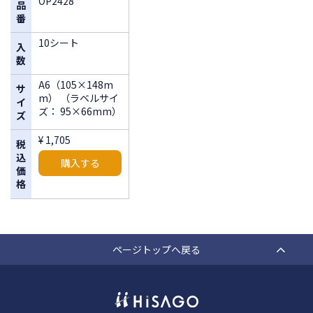
OP2428
品
番
10シート
入
数
A6（105×148m
サ
m） （ラベルサイ
イ
ズ： 95×66mm）
ズ
¥ 1,705
税
込
購入する
価
格
ページトップへ戻る