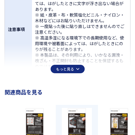
ては、はがしたときに文字が浮き出ない場合が
あります。
※ 紙・皮革・布・軟質塩化ビニル・ナイロン・
木材などにはお貼りいただけません。
※ 一度貼った後に貼り直しはできませんのでご
注意事項
注意ください。
※ 高温多湿になる環境下での長期使用など、使
用環境や被着面によっては、はがしたときにの
りが残ることがあります。
※ 本製品は、その利用により、いかなる漏洩・
改ざん・不正開封も防止することを保証するも
のではありません。
もっと見る
入数
10シート
素材
PET
関連商品を見る
サイズ
86×138mm
ラベルサイ
40×20mm だ円
ズ
面付
12