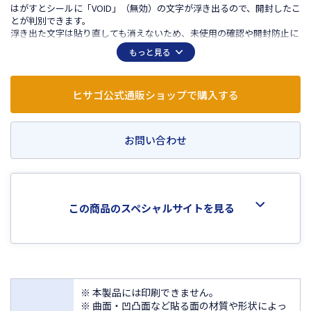
はがすとシールに「VOID」（無効）の文字が浮き出るので、開封したこ
とが判別できます。
浮き出た文字は貼り直しても消えないため、未使用の確認や開封防止に
役立ちます。
もっと見る
貼った面に跡を残さずはがせるため、商品や備品などに直接使用できま
す。
一度はがした後に貼り直しても、シールに浮き出た文字は消えません。
ヒサゴ公式通販ショップで購入する
商品の未開封確認など、改ざんや不正開封防止対策に使用できます。
ステンレスなどの金属類、プラスチック類、ガラス類に使用できます。
シールの表面には、「SECURITY SEAL」の文字が印刷されています。
透明タイプのため、被着体の色やデザインを隠さずにセキュリティ性を
お問い合わせ
高められます。
商品の未開封確認ができる封かんシールとしても使用できます。
この商品のスペシャルサイトを見る
※ 本製品には印刷できません。
※ 曲面・凹凸面など貼る面の材質や形状によっ