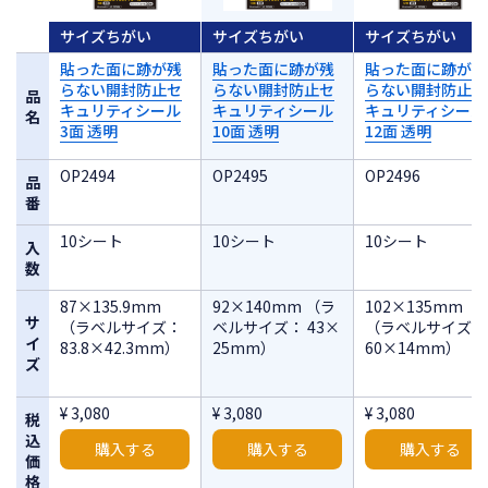
厚さ
0.17mm
サイズちがい
サイズちがい
サイズちがい
貼った面に跡が残
貼った面に跡が残
貼った面に跡が残
ラベルのみ
0.10mm
らない開封防止セ
らない開封防止セ
らない開封防止セ
品
の厚さ
キュリティシール
キュリティシール
キュリティシール
名
3面 透明
10面 透明
12面 透明
OP2494
OP2495
OP2496
品
番
10シート
10シート
10シート
入
数
87×135.9mm
92×140mm （ラ
102×135mm
サ
（ラベルサイズ：
ベルサイズ： 43×
（ラベルサイズ：
イ
83.8×42.3mm）
25mm）
60×14mm）
ズ
¥ 3,080
¥ 3,080
¥ 3,080
税
込
購入する
購入する
購入する
価
格