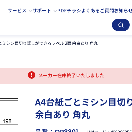
サービス
サポート
サービス
サポート
PDFチラシ
よくあるご質問
お知ら
とミシン目切り離しができるラベル 2面 余白あり 角丸
メーカー在庫終了いたしました
A4台紙ごとミシン目切
余白あり 角丸
品番：
490266856