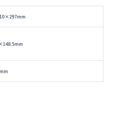
210×297mm
×148.5mm
3mm