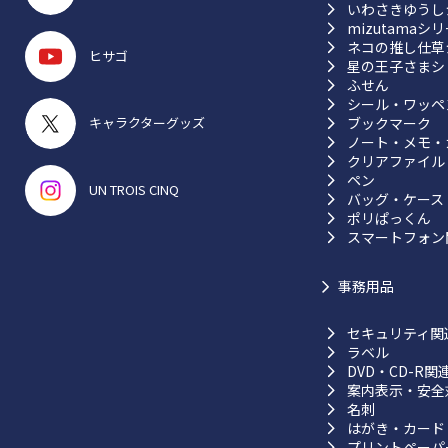
いわさきゆうし
mizutamaシ
ネコの推し仕草
ヒサゴ
星の王子さまシ
ふせん
シール・ワッペ
ブックマーク
キャラクターグッズ
ノート・メモ・
クリアファイル
ペン
UN TROIS CINQ
バッグ・ケース
ポリぱっくん
スマートフォン
事務用品
セキュリティ関
ラベル
DVD・CD-R関
案内表示・安全
名刺
はがき・カード
プリントペーパ