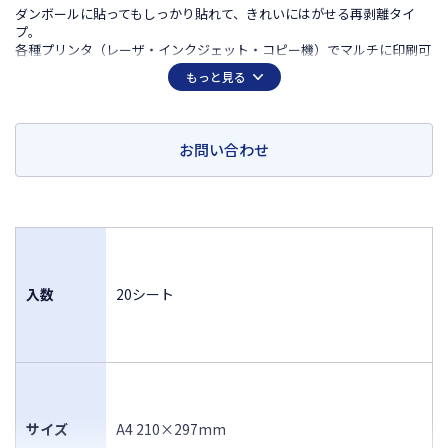
ダンボールに貼ってもしっかり貼れて、きれいにはがせる再剥離タイ
プ。
各種プリンタ（レーザ・インクジェット・コピー機）でマルチに印刷可
能。カラーレーザプリンタ、カラーコピー機にも対応しています。
もっと見る
ラベルは少しクリームがかった白色です。（白色度68%）
お問い合わせ
入数
20シート
サイズ
A4 210×297mm