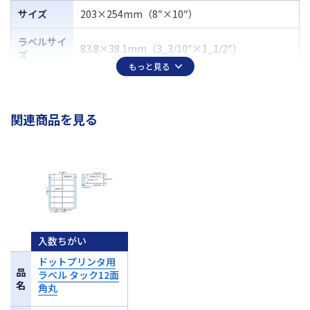
サイズ
203×254mm（8″×10″）
ラベルサイ
83.8×38.1mm（3_3/10″×1_1/2″）
ズ
もっと見る
面付
12（2×6）
厚さ
0.17mm
関連商品を見る
入数ちがい
ドットプリンタ用
品
ラベル タック12面
名
角丸