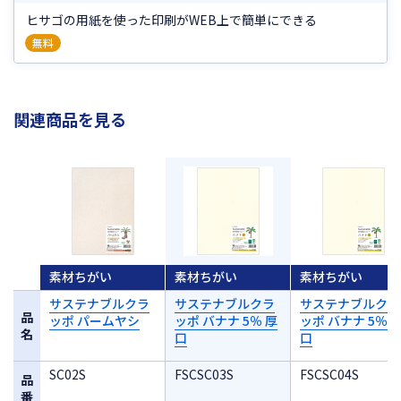
ヒサゴの用紙を使った印刷がWEB上で簡単にできる
無料
関連商品を見る
素材ちがい
素材ちがい
素材ちがい
サステナブルクラ
サステナブルクラ
サステナブルクラ
品
ッポ パームヤシ
ッポ バナナ 5％ 厚
ッポ バナナ 5％ 
名
口
口
SC02S
FSCSC03S
FSCSC04S
品
番