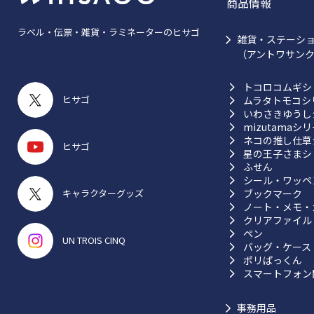
商品情報
ラベル・伝票・雑貨・ラミネーターのヒサゴ
雑貨・ステーシ
（アントワサン
トコロコムギシ
ヒサゴ
ムラタトモコシ
いわさきゆうし
mizutamaシ
ネコの推し仕草
ヒサゴ
星の王子さまシ
ふせん
シール・ワッペ
ブックマーク
キャラクターグッズ
ノート・メモ・
クリアファイル
ペン
UN TROIS CINQ
バッグ・ケース
ポリぱっくん
スマートフォン
事務用品