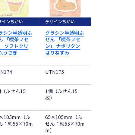
ザインちがい
デザインちがい
ラシン半透明ふ
グラシン半透明ふ
ん 「喫茶フセ
せん 「喫茶フセ
」 ソフトクリ
ン」 ナポリタン
ムうさぎ
はりねずみ
N174
UTN175
個（ふせん15
1個（ふせん15
）
枚）
5×105mm（ふ
65×105mm（ふ
ん：約55×70m
せん：約55×70m
）
m）