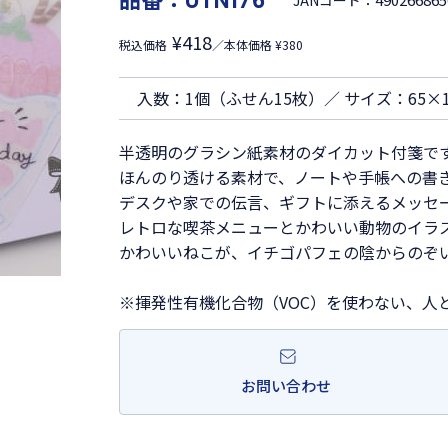
UTN176
JANコード：
¥418
税込価格
／本体価格 ¥380
入数：1個（ふせん15枚）／ サイズ：65×
半透明のグラシン紙素材のダイカット付箋で
ほんのり透ける素材で、ノートや手帳への書
デスクや家での伝言、ギフトに添えるメッセ
レトロな喫茶メニューとかわいい動物のイラ
かわいいねこが、イチゴパフェの陰からのぞ
※揮発性有機化合物（VOC）を使わない、人
お問い合わせ