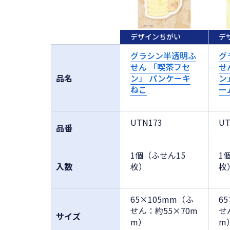
デザインちがい
デ
グラシン半透明ふ
グ
せん 「喫茶フセ
せ
品名
ン」 パンケーキ
ン
ねこ
ー
UTN173
UT
品番
1個（ふせん15
1
入数
枚）
枚
65×105mm（ふ
6
せん：約55×70m
せ
サイズ
m）
m