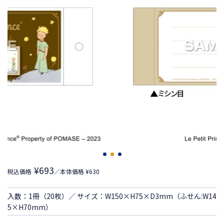
¥693
税込価格
／本体価格 ¥630
入数：1冊（20枚）／ サイズ：W150×H75×D3mm（ふせん:W14
5×H70mm）