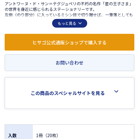
アントワーヌ・ド・サン＝テグジュペリの不朽の名作「星の王子さま」
の世界を身近に感じられるステーショナリーです。
左側（のり部分）に入っているミシン目で切り離せば、一筆箋としても
使えるふせんです。
もっと見る
揮発性有機化合物（VOC）を使わない、人と環境にやさしいのりを使用
しています。（※光化学大気汚染やシックハウス症候群の原因となるホ
ルムアルデヒドを含んでいません。）
ヒサゴ公式通販ショップで購入する
お問い合わせ
この商品のスペシャルサイトを見る
入数
1冊（20枚）