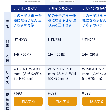
デザインちがい
デザインちがい
デザインちがい
星の王子さま 一筆
星の王子さま 一筆
星の王子さま 一
箋になるふせん 王
箋になるふせん 渡
箋になるふせん 
品
子さまの肖像
り鳥と王子さま
子さまのバラ
名
UTN233
UTN234
UTN236
品
番
1冊（20枚）
1冊（20枚）
1冊（20枚）
入
数
W150×H75×D3
W150×H75×D3
W150×H75×D3
サ
mm（ふせん:W14
mm（ふせん:W14
mm（ふせん:W1
イ
5×H70mm）
5×H70mm）
5×H70mm）
ズ
¥ 693
¥ 693
¥ 693
税
込
購入する
購入する
購入する
価
格