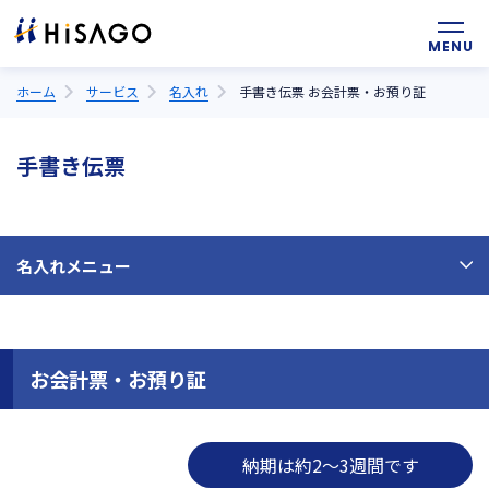
ホーム
サービス
名入れ
手書き伝票 お会計票・お預り証
手書き伝票
名入れメニュー
お会計票・お預り証
納期は約2～3週間です