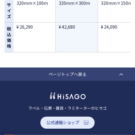
320mm×100m
320mm×300m
320mm×150m
サ
イ
ズ
¥ 26,290
¥ 42,680
¥ 24,090
税
込
価
格
ページトップへ戻る
ラベル・伝票・雑貨・ラミネーターのヒサゴ
公式通販ショップ