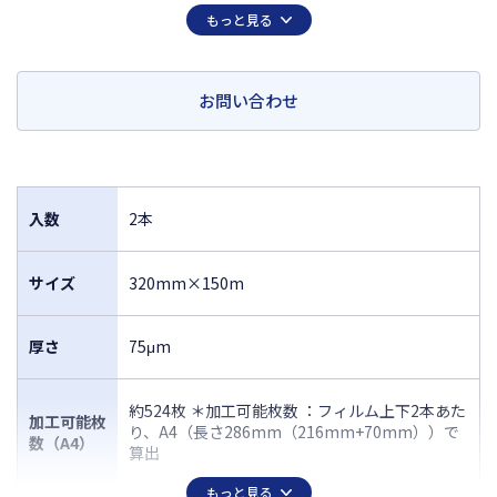
換が行えます。
もっと見る
軸に取り付けられたICチップがフィルム残量や加工時の設定の情報を自
動記録し、設定作業の手間を軽減します。
静電防止機能が付いたフィルムなので、ラミネート後もゴミやホコリを
寄せ付けません。
お問い合わせ
接着が難しかったオンデマンド印刷の出力物にも高い接着強度が得られ
ます。
入数
2本
サイズ
320mm×150m
厚さ
75μm
約524枚 ＊加工可能枚数 ：フィルム上下2本あた
加工可能枚
り、A4（長さ286mm（216mm+70mm））で
数（A4）
算出
もっと見る