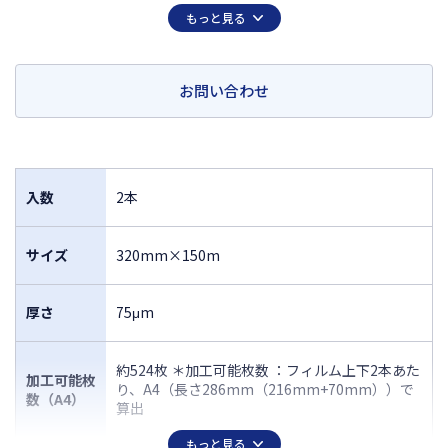
換が行えます。
もっと見る
軸に取り付けられたICチップがフィルム残量や加工時の設定の情報を自
動記録し、設定作業の手間を軽減します。
静電防止機能が付いたフィルムなので、ラミネート後もゴミやホコリを
寄せ付けません。
お問い合わせ
入数
2本
サイズ
320mm×150m
厚さ
75μm
約524枚 ＊加工可能枚数 ：フィルム上下2本あた
加工可能枚
り、A4（長さ286mm（216mm+70mm））で
数（A4）
算出
もっと見る