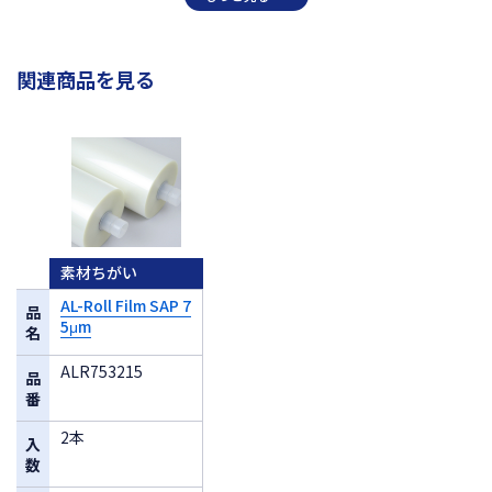
関連商品を見る
素材ちがい
AL-Roll Film SAP 7
品
5μm
名
ALR753215
品
番
2本
入
数