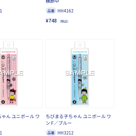
横断中
1
HH4162
品番
¥748
（税込）
ゃん ユニボール ワ
ちびまる子ちゃん ユニボール ワ
ク
ン F／ブルー
1
HH3212
品番