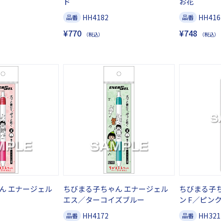
ド
お花
HH4182
HH416
品番
品番
¥770
¥748
（税込）
（税込）
ん エナージェル
ちびまる子ちゃん エナージェル
ちびまる子ち
エス／ターコイズブルー
ン F／ピン
HH4172
HH321
品番
品番