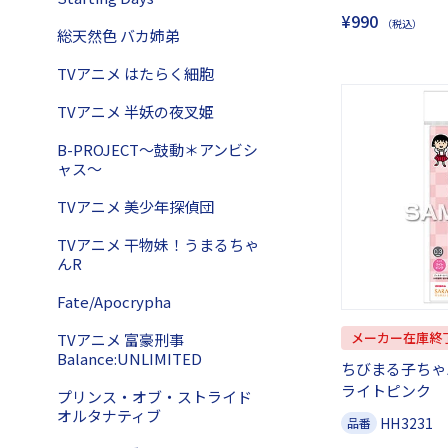
¥990
（税込）
総天然色 バカ姉弟
TVアニメ はたらく細胞
TVアニメ 半妖の夜叉姫
B-PROJECT～鼓動＊アンビシ
ャス～
TVアニメ 美少年探偵団
TVアニメ 干物妹！うまるちゃ
んR
Fate/Apocrypha
メーカー在庫終
TVアニメ 富豪刑事
Balance:UNLIMITED
ちびまる子ちゃ
ライトピンク
プリンス・オブ・ストライド
オルタナティブ
HH3231
品番