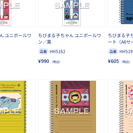
ん ユニボールワ
ちびまる子ちゃん ユニボールワ
ちびまる子
ン／黒
ート（A6サ
HH5162
HH519
品番
品番
¥990
¥605
（税込）
（税込）