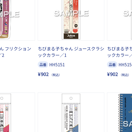
ん フリクション
ちびまる子ちゃん ジュースクラシ
ちびまる子ち
／2
ックカラー／1
ックカラー／
HH5151
HH515
品番
品番
¥902
¥902
（税込）
（税込）