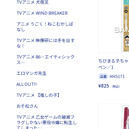
TVアニメ 犬夜叉
TVアニメ WIND BREAKER
アニメ うごく！ねこむかしば
なし
TVアニメ 映像研には手を出す
な！
TVアニメ 86―エイティシック
ちびまる子ちゃ
ス―
ペン／1
エロマンガ先生
HH5171
品番
ALL OUT!!
¥825
（税込）
TVアニメ 【推しの子】
おそ松さん
TVアニメ 乙女ゲームの破滅フ
ラグしかない悪役令嬢に転生し
てしまった…