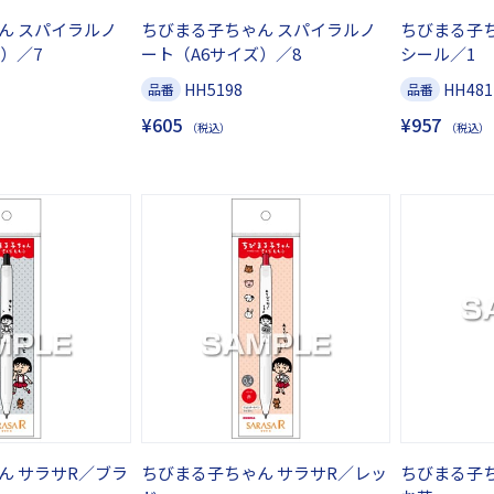
ん スパイラルノ
ちびまる子ちゃん スパイラルノ
ちびまる子
）／7
ート（A6サイズ）／8
シール／1
HH5198
HH481
品番
品番
¥605
¥957
（税込）
（税込）
ん サラサR／ブラ
ちびまる子ちゃん サラサR／レッ
ちびまる子