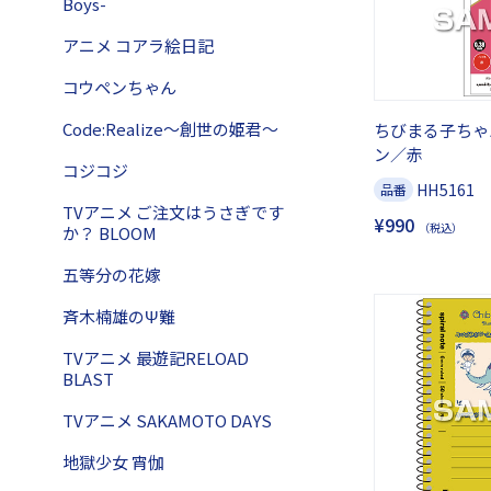
Boys-
アニメ コアラ絵日記
コウペンちゃん
Code:Realize～創世の姫君～
ちびまる子ちゃ
ン／赤
コジコジ
HH5161
品番
TVアニメ ご注文はうさぎです
¥990
（税込）
か？ BLOOM
五等分の花嫁
斉木楠雄のΨ難
TVアニメ 最遊記RELOAD
BLAST
TVアニメ SAKAMOTO DAYS
地獄少女 宵伽