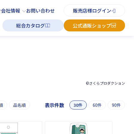
PDFチラシ
よくあるご質問
お知らせ
お問い合わせ
せ
会社情報
お問い合わせ
販売店様ログイン
総合カタログ
公式通販ショップ
©さくらプロダクション
表示件数
順
品名順
30件
60件
90件