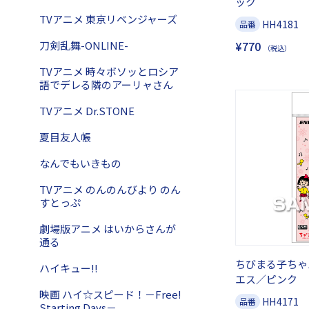
ック
TVアニメ 東京リベンジャーズ
HH4181
品番
刀剣乱舞-ONLINE-
¥770
（税込）
TVアニメ 時々ボソッとロシア
語でデレる隣のアーリャさん
TVアニメ Dr.STONE
夏目友人帳
なんでもいきもの
TVアニメ のんのんびより のん
すとっぷ
劇場版アニメ はいからさんが
通る
ちびまる子ちゃ
ハイキュー!!
エス／ピンク
映画 ハイ☆スピード！－Free!
HH4171
品番
Starting Days－