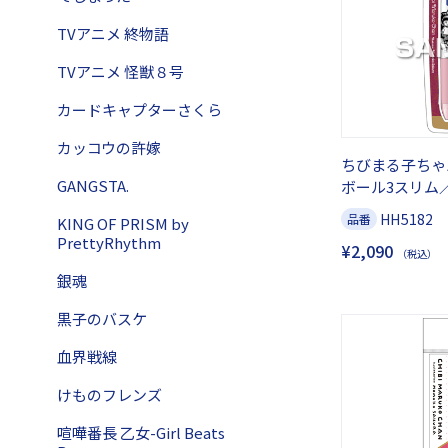
TVアニメ 終物語
TVアニメ 怪獣８号
カードキャプターさくら
カッコウの許嫁
ちびまる子ちゃ
GANGSTA.
ボール3スリム
HH5182
品番
KING OF PRISM by
PrettyRhythm
¥2,090
（税込）
銀魂
黒子のバスケ
血界戦線
けものフレンズ
喧嘩番長 乙女-Girl Beats