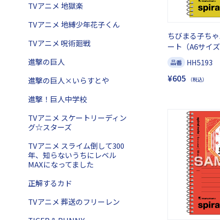
TVアニメ 地獄楽
TVアニメ 地縛少年花子くん
ちびまる子ちゃ
TVアニメ 呪術廻戦
ート（A6サイズ
進撃の巨人
HH5193
品番
¥605
進撃の巨人×いらすとや
（税込）
進撃！巨人中学校
TVアニメ スケートリーディン
グ☆スターズ
TVアニメ スライム倒して300
年、知らないうちにレベル
MAXになってました
正解するカド
TVアニメ 葬送のフリーレン