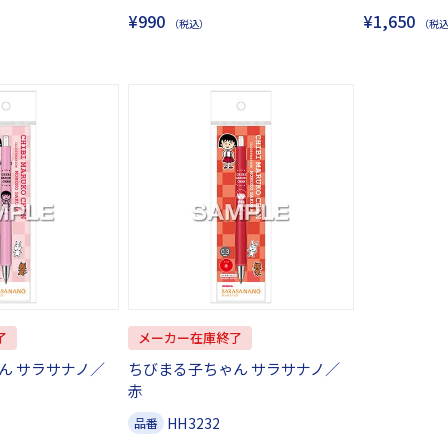
¥990
¥1,650
（税込）
（税
了
メーカー在庫終了
ん サラサナノ／
ちびまる子ちゃん サラサナノ／
赤
HH3232
品番