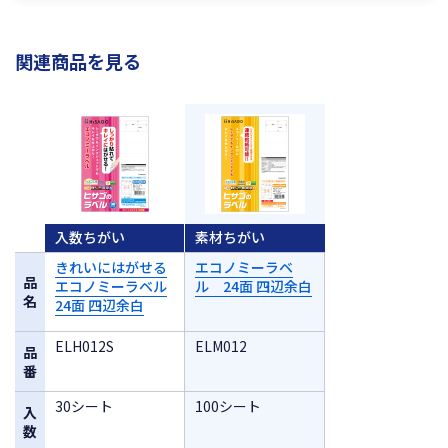
関連商品を見る
入数ちがい
素材ちがい
きれいにはがせる
エコノミーラベ
品
エコノミーラベル
ル 24面 四辺余白
名
24面 四辺余白
ELH012S
ELM012
品
番
30シート
100シート
入
数