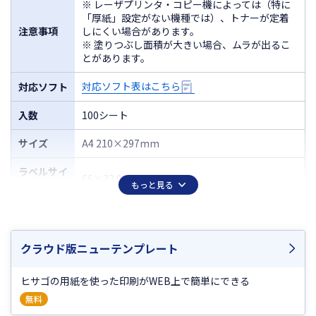
※ レーザプリンタ・コピー機によっては（特に
「厚紙」設定がない機種では）、トナーが定着
注意事項
しにくい場合があります。
※ 塗りつぶし面積が大きい場合、ムラが出るこ
とがあります。
対応ソフト表はこちら
対応ソフト
入数
100シート
サイズ
A4 210×297mm
ラベルサイ
66×33.9mm
ズ
もっと見る
面付
24（3×8）
厚さ
0.19mm
クラウド版ニューテンプレート
ラベルのみ
0.10mm
ヒサゴの用紙を使った印刷がWEB上で簡単にできる
の厚さ
無料
2
坪量
179g/m
程度