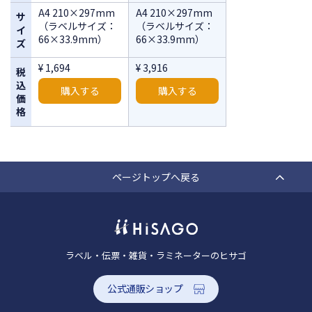
A4 210×297mm
A4 210×297mm
サ
（ラベルサイズ：
（ラベルサイズ：
イ
66×33.9mm）
66×33.9mm）
ズ
¥ 1,694
¥ 3,916
税
込
購入する
購入する
価
格
ページトップへ戻る
ラベル・伝票・雑貨・ラミネーターのヒサゴ
公式通販ショップ