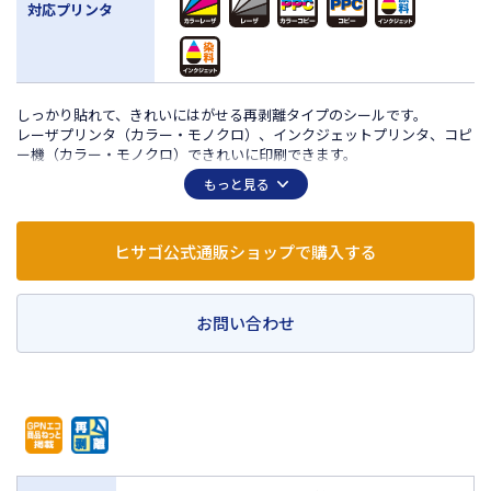
対応プリンタ
しっかり貼れて、きれいにはがせる再剥離タイプのシールです。
レーザプリンタ（カラー・モノクロ）、インクジェットプリンタ、コピ
ー機（カラー・モノクロ）できれいに印刷できます。
入庫ラベル、宛名ラベル、商品ラベル、生産者ラベルなどに便利なサイ
もっと見る
ズです。
個人情報が印刷されているシールもサッと廃棄できるので、情報の流出
防止にも役立ちます！
ヒサゴ公式通販ショップで購入する
剥離紙（台紙）は樹脂ラミネート加工をしていませんので、そのまま雑
誌古紙としてリサイクルできます。
お問い合わせ