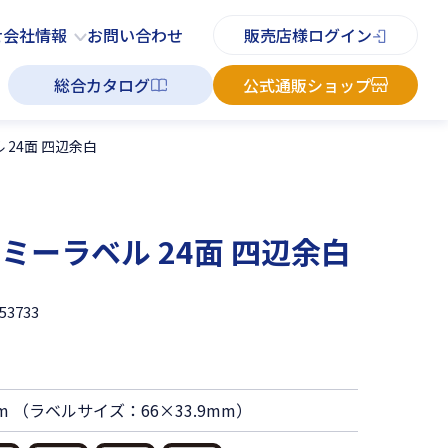
PDFチラシ
よくあるご質問
お知らせ
お問い合わせ
せ
会社情報
お問い合わせ
販売店様ログイン
総合カタログ
公式通販ショップ
24面 四辺余白
ーラベル 24面 四辺余白
53733
mm （ラベルサイズ：66×33.9mm）