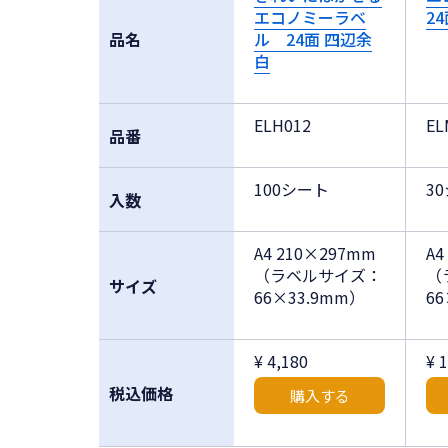
エコノミーラベ
2
品名
ル 24面 四辺余
白
ELH012
EL
品番
100シート
3
入数
A4 210×297mm
A4
（ラベルサイズ：
（
サイズ
66×33.9mm）
6
¥ 4,180
¥ 
税込価格
購入する