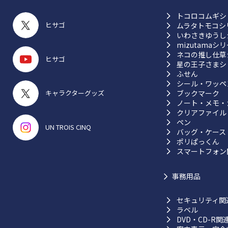
トコロコムギシ
ヒサゴ
ムラタトモコシ
いわさきゆうし
mizutamaシ
ネコの推し仕草
ヒサゴ
星の王子さまシ
ふせん
シール・ワッペ
ブックマーク
キャラクターグッズ
ノート・メモ・
クリアファイル
ペン
UN TROIS CINQ
バッグ・ケース
ポリぱっくん
スマートフォン
事務用品
セキュリティ関
ラベル
DVD・CD-R関