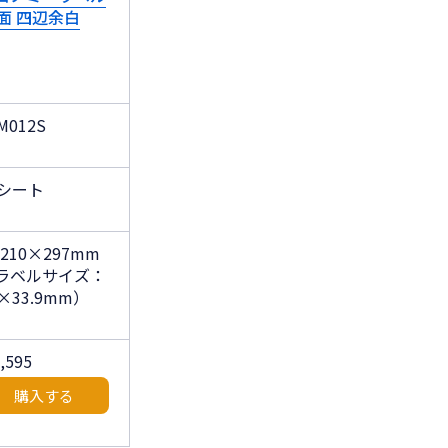
4面 四辺余白
M012S
0シート
 210×297mm
ラベルサイズ：
6×33.9mm）
1,595
購入する