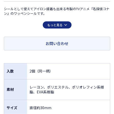
シールとして使えてアイロン接着も出来る布製のTVアニメ『名探偵コナ
ン』のワッペンシールです。
【アイロンワッペンとしての使用方法】
もっと見る
布地に接着する際は、アイロンの温度をスチーム無し低温に設定いただ
き、接着したい場所に本製品を置きます。
綿のあて布の上から20～30秒間しっかりと押し付けてください。
完全に冷めるまでワッペンに触らないでください。
お問い合わせ
洗濯回数が多いものなど、強度が必要な場合は縫い付けてご使用くださ
い。
この商品は日本国外での販売は許諾されておりません
FOR SALE ONLY IN JAPAN
入数
2個（同一柄）
レーヨン、ポリエステル、ポリオレフィン系樹
素材
脂、EVA系樹脂
サイズ
直径約30mm