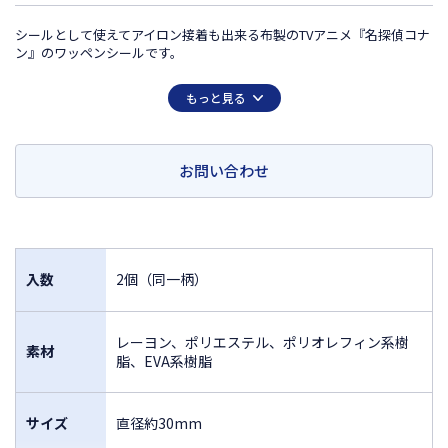
シールとして使えてアイロン接着も出来る布製のTVアニメ『名探偵コナ
ン』のワッペンシールです。
【アイロンワッペンとしての使用方法】
もっと見る
布地に接着する際は、アイロンの温度をスチーム無し低温に設定いただ
き、接着したい場所に本製品を置きます。
綿のあて布の上から20～30秒間しっかりと押し付けてください。
完全に冷めるまでワッペンに触らないでください。
お問い合わせ
洗濯回数が多いものなど、強度が必要な場合は縫い付けてご使用くださ
い。
この商品は日本国外での販売は許諾されておりません
FOR SALE ONLY IN JAPAN
入数
2個（同一柄）
レーヨン、ポリエステル、ポリオレフィン系樹
素材
脂、EVA系樹脂
サイズ
直径約30mm