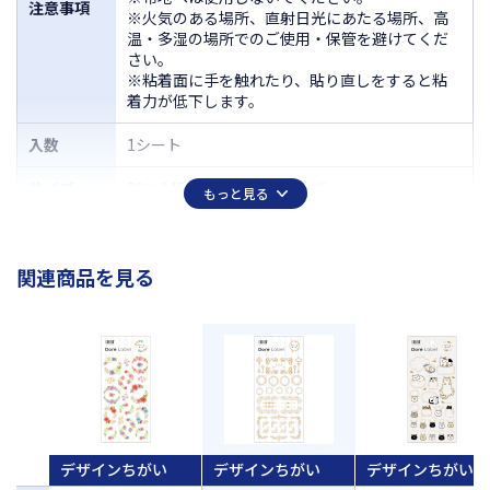
注意事項
※火気のある場所、直射日光にあたる場所、高
温・多湿の場所でのご使用・保管を避けてくだ
さい。
※粘着面に手を触れたり、貼り直しをすると粘
着力が低下します。
入数
1シート
サイズ
80×145mm（シートサイズ）
もっと見る
関連商品を見る
デザインちがい
デザインちがい
デザインちがい