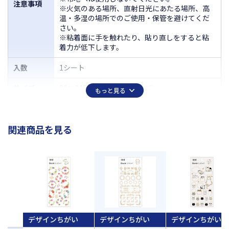
注意事項
※火気のある場所、直射日光にあたる場所、高
温・多湿の場所でのご使用・保管を避けてくだ
さい。
※粘着面に手を触れたり、貼り直しをすると粘
着力が低下します。
入数
1シート
サイズ
80×145mm（シートサイズ）
もっと見る
関連商品を見る
デザインちがい
デザインちがい
デザインちがい